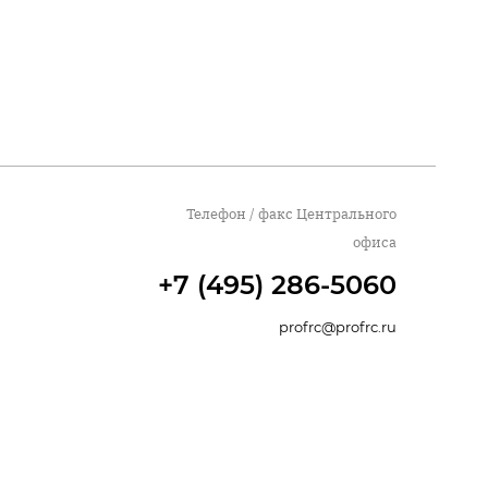
Телефон / факс Центрального
офиса
+7 (495) 286-5060
profrc@profrc.ru