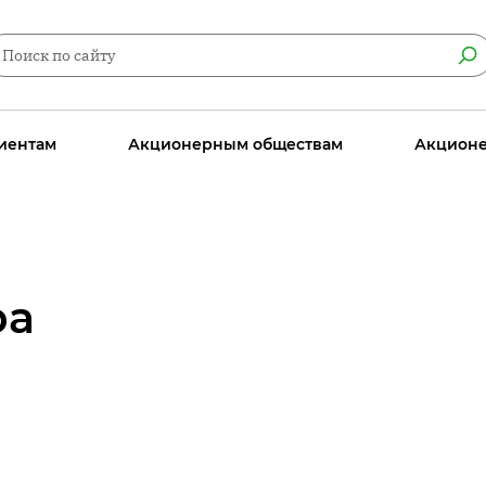
иентам
Акционерным обществам
Акцион
ра