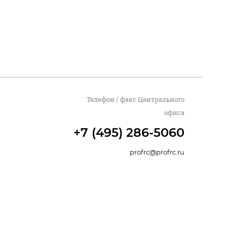
Телефон / факс Центрального
офиса
+7 (495) 286-5060
profrc@profrc.ru