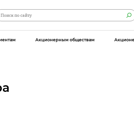
иентам
Акционерным обществам
Акцион
ра