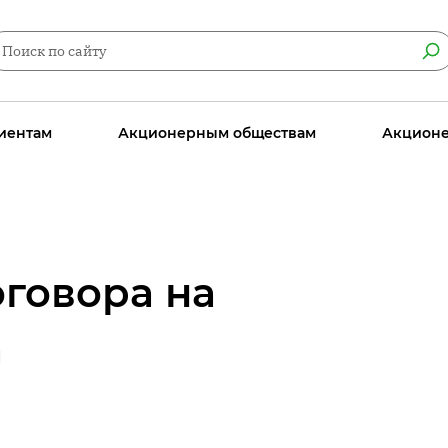
иентам
Акционерным обществам
Акцион
говора на
а