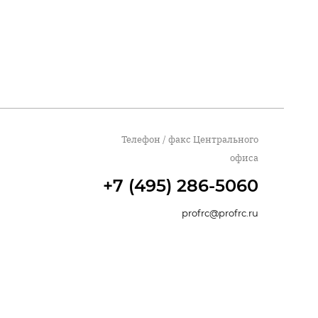
Телефон / факс Центрального
офиса
+7 (495) 286-5060
profrc@profrc.ru