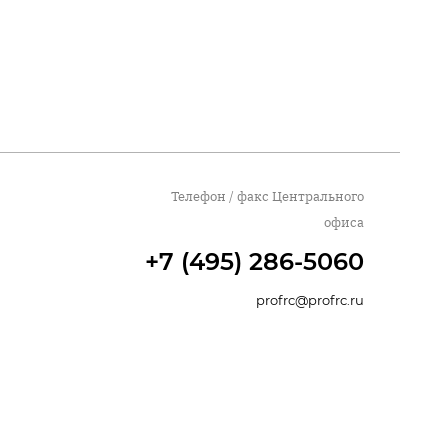
Телефон / факс Центрального
офиса
+7 (495) 286-5060
profrc@profrc.ru