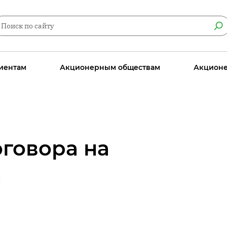
иентам
Акционерным обществам
Акцион
говора на
а