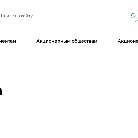
иентам
Акционерным обществам
Акцион
а