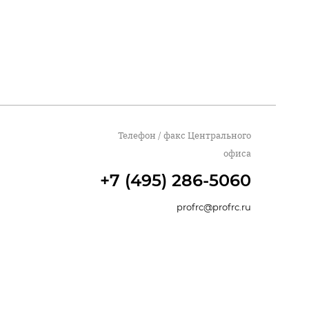
Телефон / факс Центрального
офиса
+7 (495) 286-5060
profrc@profrc.ru