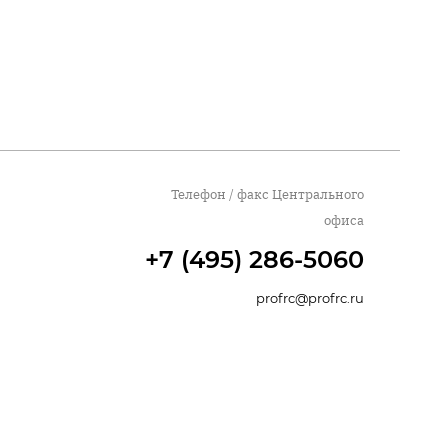
Телефон / факс Центрального
офиса
+7 (495) 286-5060
profrc@profrc.ru