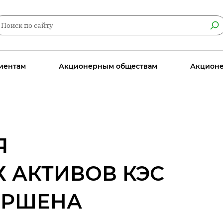
иентам
Акционерным обществам
Акцион
Я
 АКТИВОВ КЭС
ЕРШЕНА