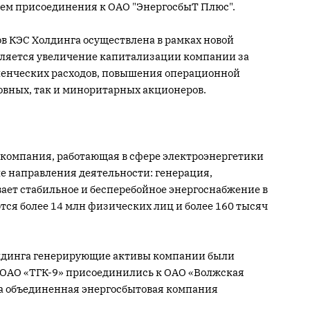
тем присоединения к ОАО "ЭнергосбыТ Плюс".
 КЭС Холдинга осуществлена в рамках новой
вляется увеличение капитализации компании за
енческих расходов, повышения операционной
новных, так и миноритарных акционеров.
 компания, работающая в сфере электроэнергетики
ые направления деятельности: генерация,
ает стабильное и бесперебойное энергоснабжение в
ся более 14 млн физических лиц и более 160 тысяч
холдинга генерирующие активы компании были
 ОАО «ТГК-9» присоединились к ОАО «Волжская
на объединенная энергосбытовая компания