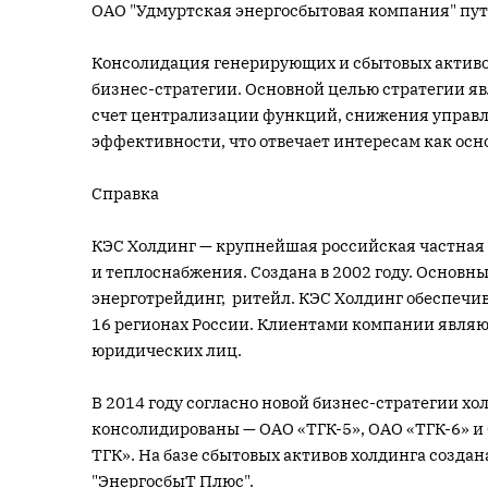
ОАО "Удмуртская энергосбытовая компания" пу
Консолидация генерирующих и сбытовых активов
бизнес-стратегии. Основной целью стратегии я
счет централизации функций, снижения управл
эффективности, что отвечает интересам как ос
Справка
КЭС Холдинг — крупнейшая российская частная
и теплоснабжения. Создана в 2002 году. Основн
энерготрейдинг, ритейл. КЭС Холдинг обеспечив
16 регионах России. Клиентами компании являют
юридических лиц.
В 2014 году согласно новой бизнес-стратегии 
консолидированы — ОАО «ТГК-5», ОАО «ТГК-6» и
ТГК». На базе сбытовых активов холдинга созда
"ЭнергосбыТ Плюс".