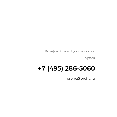
Телефон / факс Центрального
офиса
+7 (495) 286-5060
profrc@profrc.ru