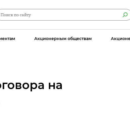
иентам
Акционерным обществам
Акцион
говора на
а