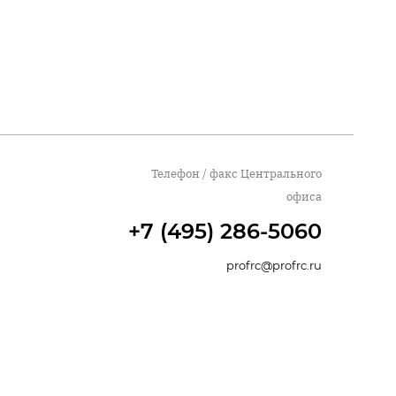
Телефон / факс Центрального
офиса
+7 (495) 286-5060
profrc@profrc.ru