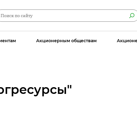
иентам
Акционерным обществам
Акцион
ргресурсы"